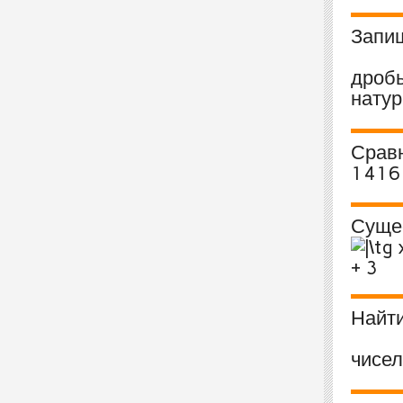
Запи
дроб
натур
Сравн
1416 
Сущес
Найт
чисе