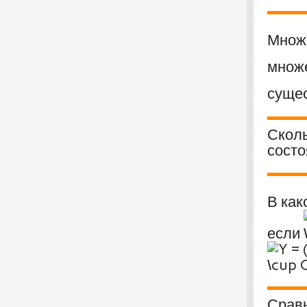
Множ
множ
суще
Сколь
состо
В как
если
Сравн