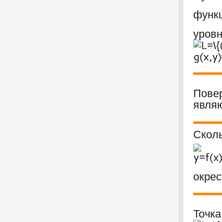
функ
уров
Пове
явля
Скол
окрес
Точк