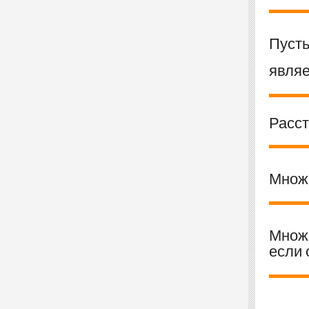
Пуст
являе
Расс
Множ
Множ
если 