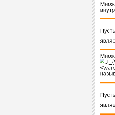
Множ
внутр
Пуст
являе
Множ
назы
Пуст
являе