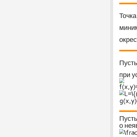
Точк
мини
окре
Пуст
при 
Пуст
о нея