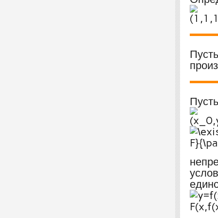
Пуст
произ
Пуст
непр
услов
единс