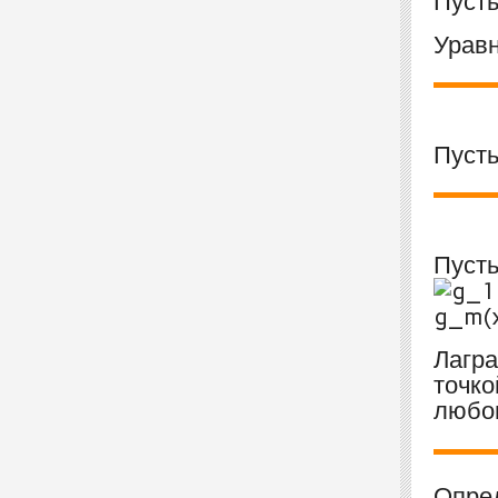
Пусть
Уравн
Пуст
Пуст
Лагр
точко
любог
Опре