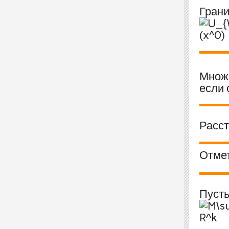
Гран
Множ
если 
Расс
Отмет
Пуст