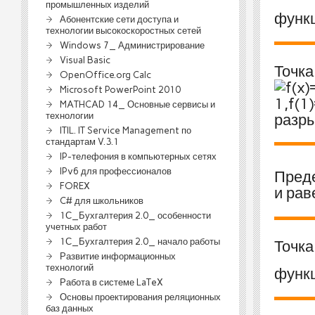
промышленных изделий
функ
Абонентские сети доступа и
технологии высокоскоростных сетей
Windows 7_ Администрирование
Visual Basic
Точк
OpenOffice.org Calc
Microsoft PowerPoint 2010
MATHCAD 14_ Основные сервисы и
технологии
разр
ITIL. IT Service Management по
стандартам V.3.1
IP-телефония в компьютерных сетях
IPv6 для профессионалов
Пред
FOREX
и рав
C# для школьников
1С_Бухгалтерия 2.0_ особенности
учетных работ
1С_Бухгалтерия 2.0_ начало работы
Точк
Развитие информационных
технологий
функ
Работа в системе LaTeX
Основы проектирования реляционных
баз данных