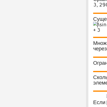
3, 29
Сущес
Множе
через
Огран
Сколь
элеме
Если