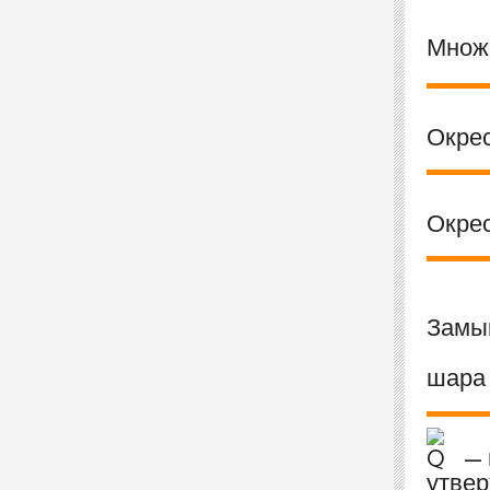
Множ
Окре
Окре
Замы
шар
— 
утвер