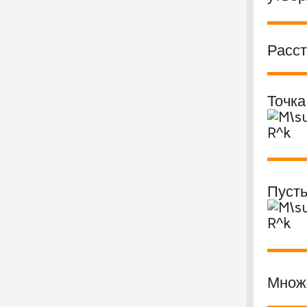
Расс
Точк
Пуст
Множ