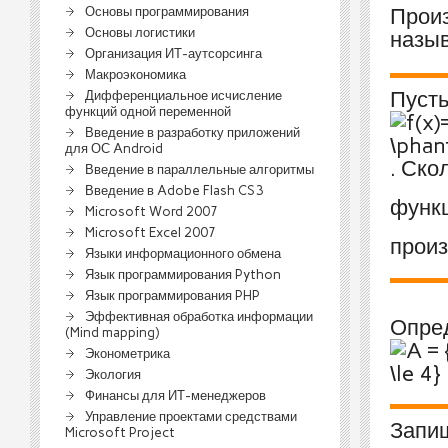
Основы программирования
Прои
Основы логистики
назы
Организация ИТ-аутсорсинга
Макроэкономика
Пуст
Дифференциальное исчисление
функций одной переменной
Введение в разработку приложений
для ОС Android
. Ско
Введение в параллельные алгоритмы
Введение в Adobe Flash CS3
функц
Microsoft Word 2007
Microsoft Excel 2007
произ
Языки информационного обмена
Язык программирования Python
Язык программирования PHP
Эффективная обработка информации
Опре
(Mind mapping)
Эконометрика
Экология
Финансы для ИТ-менеджеров
Управление проектами средствами
Запи
Microsoft Project