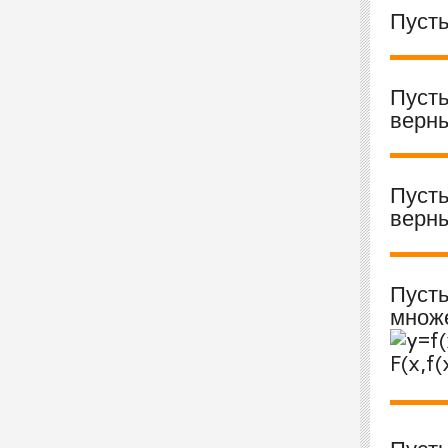
Пуст
Пуст
верн
Пуст
верн
Пуст
множе