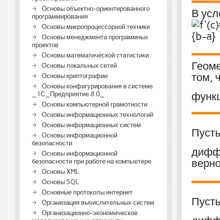
Основы объектно-ориентированного
В усл
программирования
Основы микропроцессорной техники
Основы менеджмента программных
проектов
Основы математической статистики
Геоме
Основы локальных сетей
том, 
Основы криптографии
Основы конфигурирования в системе
_1С_Предприятие 8.0_
функ
Основы компьютерной грамотности
Основы информационных технологий
Основы информационных систем
Пуст
Основы информационной
безопасности
дифф
Основы информационной
верно
безопасности при работе на компьютере
Основы XML
Основы SQL
Основные протоколы интернет
Пуст
Организация вычислительных систем
Организационно-экономическое