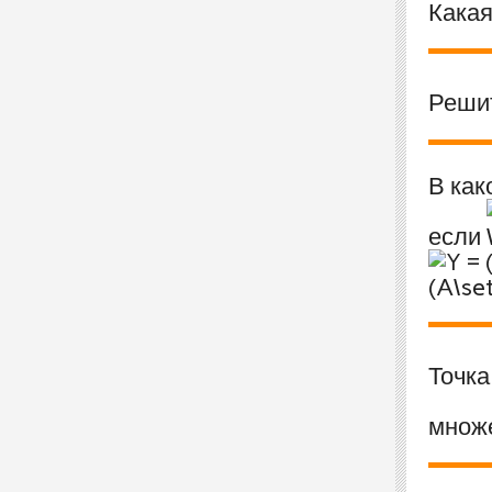
Какая
Реши
В как
если
Точк
множ