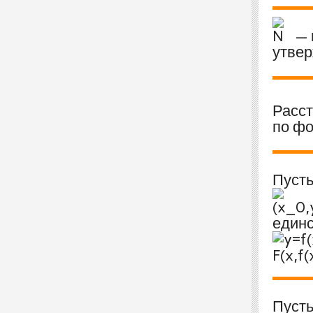
— 
утвер
Расс
по ф
Пуст
единс
Пуст