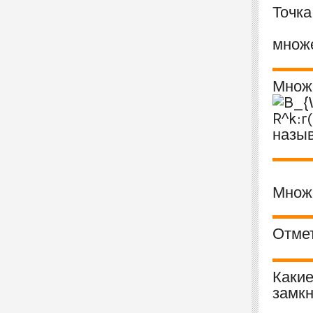
Точк
множ
Множ
назы
Множ
Отмет
Какие
замк