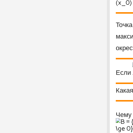
Точк
макс
окре
Если
Какая
Чему