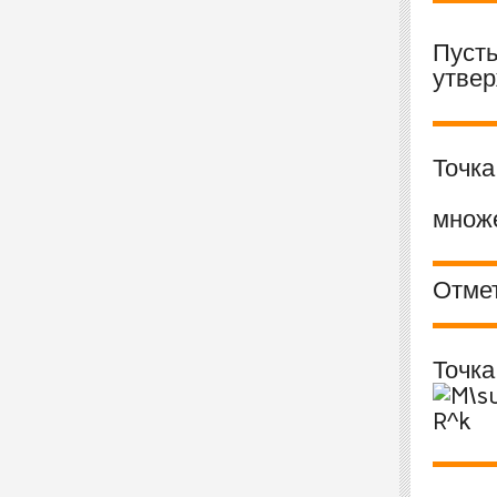
Пуст
утвер
Точк
множ
Отмет
Точк