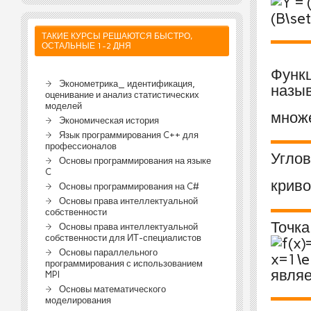
ТАКИЕ КУРСЫ РЕШАЮТСЯ БЫСТРО,
ОСТАЛЬНЫЕ 1-2 ДНЯ
Функ
Эконометрика_ идентификация,
назыв
оценивание и анализ статистических
моделей
множ
Экономическая история
Язык программирования C++ для
профессионалов
Углов
Основы программирования на языке
C
крив
Основы программирования на C#
Основы права интеллектуальной
собственности
Точка
Основы права интеллектуальной
собственности для ИТ-специалистов
Основы параллельного
программирования с использованием
являе
MPI
Основы математического
моделирования